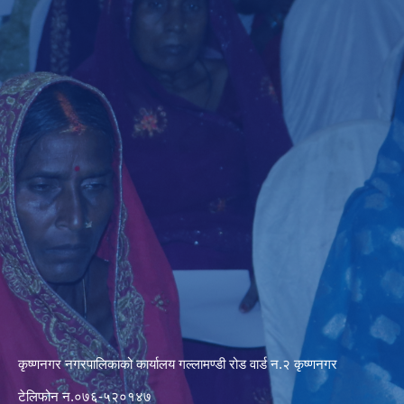
कृष्णनगर नगरपालिकाको कार्यालय गल्लामण्डी रोड वार्ड न.२ कृष्णनगर
टेलिफोन न.०७६-५२०१४७