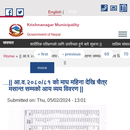
Skip to main content
English
नेपाली
Krishnanagar Municipality
Government of Nepal
समाचार
शारीरिक परिक्षणको लागि उपस्थित हुने बारे सूचना ||
तालिम संचालनको मि
Pages
« first
‹ previous
…
69
70
You are here
Home
» || आ.व.२०८०/८१ को माघ महिना देखि चैत्र मसान्त सम्मको आय व्यय विवरण
||
more
|| आ.व.२०८०/८१ को माघ महिना देखि चैत्र
मसान्त सम्मको आय व्यय विवरण ||
Submitted on:
Thu, 05/02/2024 - 13:01