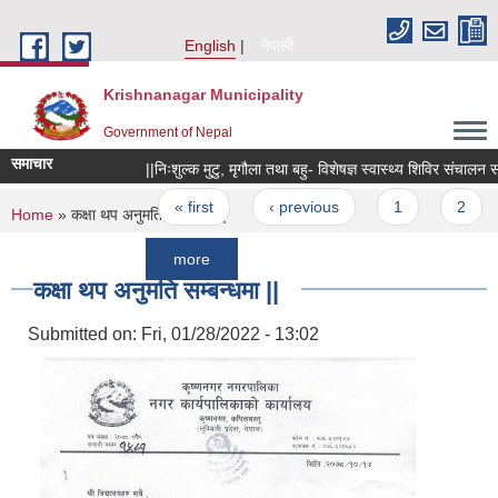
Skip to main content
English
नेपाली
Krishnanagar Municipality
Government of Nepal
समाचार
||निःशुल्क मुटु, मृगौला तथा बहु- विशेषज्ञ स्वास्थ्य शिविर संचालन सम्बन्धी
Pages
« first
‹ previous
1
2
3
You are here
Home
» कक्षा थप अनुमति सम्बन्धमा ||
more
कक्षा थप अनुमति सम्बन्धमा ||
Submitted on:
Fri, 01/28/2022 - 13:02