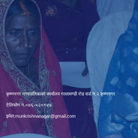
कृष्णनगर नगरपालिकाको कार्यालय गल्लामण्डी रोड वार्ड न.२ कृष्णनगर
टेलिफोन न.०७६-५२०१४७
इमेल:
munkrishnanagar@gmail.com