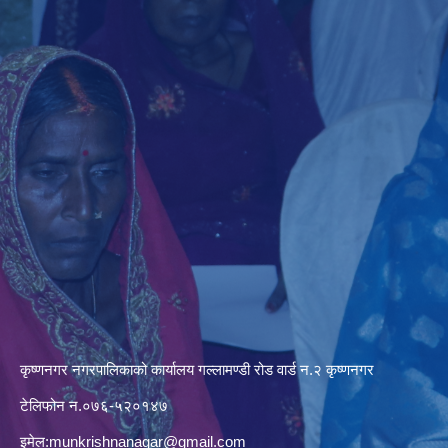
कृष्णनगर नगरपालिकाको कार्यालय गल्लामण्डी रोड वार्ड न.२ कृष्णनगर
टेलिफोन न.०७६-५२०१४७
इमेल:
munkrishnanagar@gmail.com