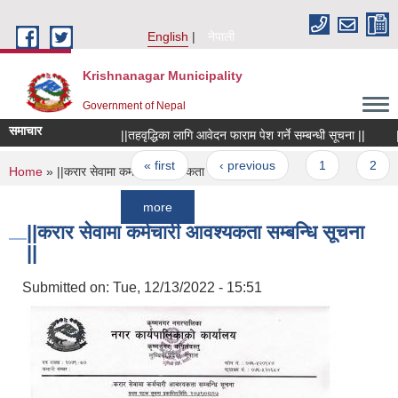
Skip to main content
English
नेपाली
Krishnanagar Municipality
Government of Nepal
समाचार
||तहवृद्धिका लागि आवेदन फाराम पेश गर्ने सम्बन्धी सूचना ||
|शोक सं
Pages
« first
‹ previous
1
2
3
You are here
Home
» ||करार सेवामा कर्मचारी आवश्यकता सम्बन्धि सूचना ||
more
||करार सेवामा कर्मचारी आवश्यकता सम्बन्धि सूचना
||
Submitted on:
Tue, 12/13/2022 - 15:51