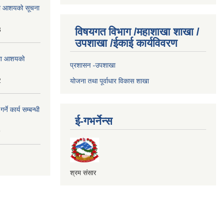
्धमा आशयको सूचना
3
विषयगत विभाग /महाशाखा शाखा /
उपशाखा /ईकाई कार्यविवरण
्धमा आशयको
प्रशासन -उपशाखा
2
योजना तथा पूर्वाधार विकास शाखा
े कार्य सम्बन्धी
ई-गभर्नेन्स
9
श्रम संसार