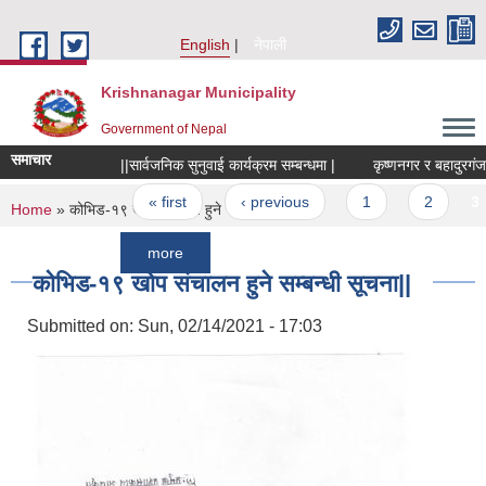
Skip to main content
English
नेपाली
Krishnanagar Municipality
Government of Nepal
समाचार
||सार्वजनिक सुनुवाई कार्यक्रम सम्बन्धमा |
कृष्णनगर र बहादुरगंज बजार
Pages
« first
‹ previous
1
2
3
You are here
Home
» कोभिड-१९ खोप संचालन हुने सम्बन्धी सूचना||
more
कोभिड-१९ खोप संचालन हुने सम्बन्धी सूचना||
Submitted on:
Sun, 02/14/2021 - 17:03