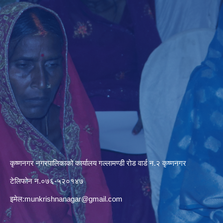
कृष्णनगर नगरपालिकाको कार्यालय गल्लामण्डी रोड वार्ड न.२ कृष्णनगर
टेलिफोन न.०७६-५२०१४७
इमेल:
munkrishnanagar@gmail.com