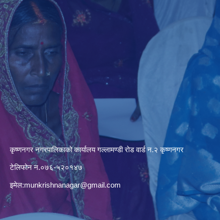
कृष्णनगर नगरपालिकाको कार्यालय गल्लामण्डी रोड वार्ड न.२ कृष्णनगर
टेलिफोन न.०७६-५२०१४७
इमेल:
munkrishnanagar@gmail.com