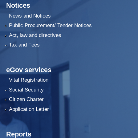
Notices
News and Notices
Public Procurement/ Tender Notices
Act, law and directives
Tax and Fees
eGov services
Vital Registration
Social Security
Citizen Charter
Application Letter
Reports