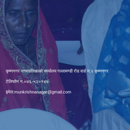
कृष्णनगर नगरपालिकाको कार्यालय गल्लामण्डी रोड वार्ड न.२ कृष्णनगर
टेलिफोन न.०७६-५२०१४७
इमेल:
munkrishnanagar@gmail.com