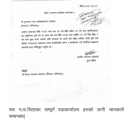
Laingik uttardayi bajet mapan karykram (Mahuri home ko sahayogma)
यस न.पा.भित्रका सम्पूर्ण वडाकार्यालय हरुको लागी जानकारी
सम्बन्धमा|