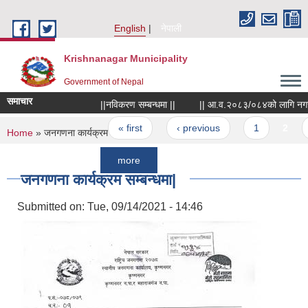
Skip to main content
English
नेपाली
Krishnanagar Municipality
Government of Nepal
समाचार
||नविकरण सम्बन्धमा ||
|| आ.व.२०८३/०८४को लागि नगरपालिकाले 
Pages
« first
‹ previous
1
2
3
You are here
Home
» जनगणना कार्यक्रम सम्बन्धमा|
more
जनगणना कार्यक्रम सम्बन्धमा|
Submitted on:
Tue, 09/14/2021 - 14:46