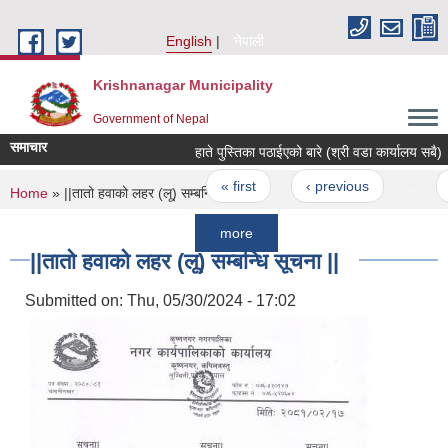
Skip to main content
English
नेपाली
Krishnanagar Municipality
Government of Nepal
समाचार
हाते पुस्तिका पठाईएको बारे (श्री वडा कार्यालय सबै)
Pages
« first
‹ previous
…
82
You are here
Home
» ||तातो हवाको लहर (लू) सम्बन्धि सूचना ||
more
||तातो हवाको लहर (लू) सम्बन्धि सूचना ||
Submitted on:
Thu, 05/30/2024 - 17:02