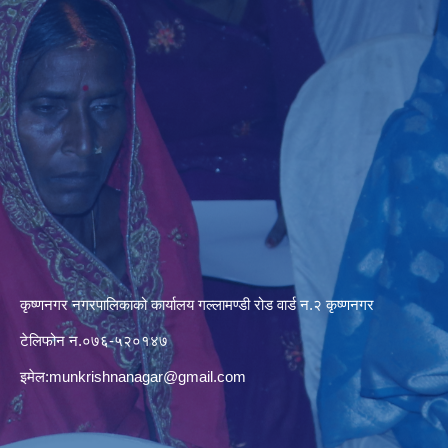
कृष्णनगर नगरपालिकाको कार्यालय गल्लामण्डी रोड वार्ड न.२ कृष्णनगर
टेलिफोन न.०७६-५२०१४७
इमेल:
munkrishnanagar@gmail.com