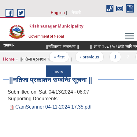
Skip to main content
English
नेपाली
Krishnanagar Municipality
Government of Nepal
समाचार
||नविकरण सम्बन्धमा ||
|| आ.व.२०८३/०८४को लागि नगरपालिकाले ख
Pages
« first
‹ previous
1
2
3
You are here
Home
» ||नतिजा प्रकाशन सम्बन्धि सूचना ||
more
||नतिजा प्रकाशन सम्बन्धि सूचना ||
Submitted on:
Sat, 04/13/2024 - 08:07
Supporting Documents:
CamScanner 04-11-2024 17.35.pdf