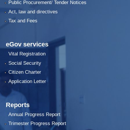
Public Procurement/ Tender Notices
Act, law and directives
Tax and Fees
eGov services
Vital Registration
Social Security
Citizen Charter
Application Letter
Reports
Annual Progress Report
Trimester Progress Report