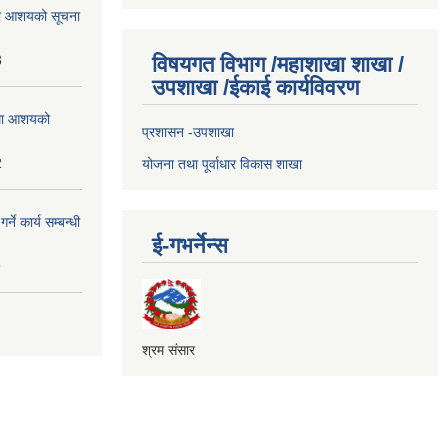
्धमा आशयको सूचना
3
विषयगत विभाग /महाशाखा शाखा /
उपशाखा /ईकाई कार्यविवरण
्धमा आशयको
प्रशासन -उपशाखा
2
योजना तथा पूर्वाधार विकास शाखा
े कार्य सम्बन्धी
ई-गभर्नेन्स
9
श्रम संसार