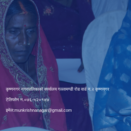
कृष्णनगर नगरपालिकाको कार्यालय गल्लामण्डी रोड वार्ड न.२ कृष्णनगर
टेलिफोन न.०७६-५२०१४७
इमेल:
munkrishnanagar@gmail.com