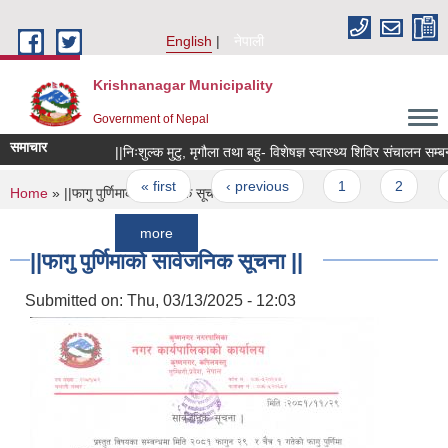
Skip to main content
English
नेपाली
Krishnanagar Municipality
Government of Nepal
समाचार
||निःशुल्क मुटु, मृगौला तथा बहु- विशेषज्ञ स्वास्थ्य शिविर संचालन सम्बन्धी सू
Pages
« first
‹ previous
1
2
3
You are here
Home
» ||फागु पुर्णिमाको सार्वजनिक सूचना ||
more
||फागु पुर्णिमाको सार्वजनिक सूचना ||
Submitted on:
Thu, 03/13/2025 - 12:03