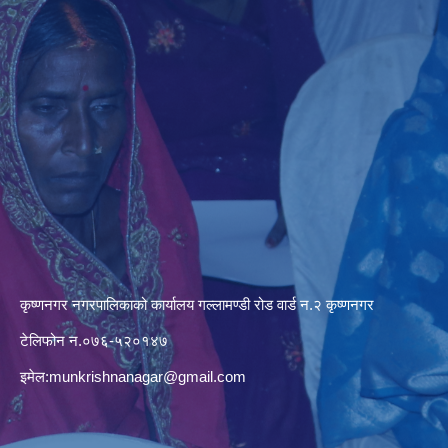
कृष्णनगर नगरपालिकाको कार्यालय गल्लामण्डी रोड वार्ड न.२ कृष्णनगर
टेलिफोन न.०७६-५२०१४७
इमेल:
munkrishnanagar@gmail.com