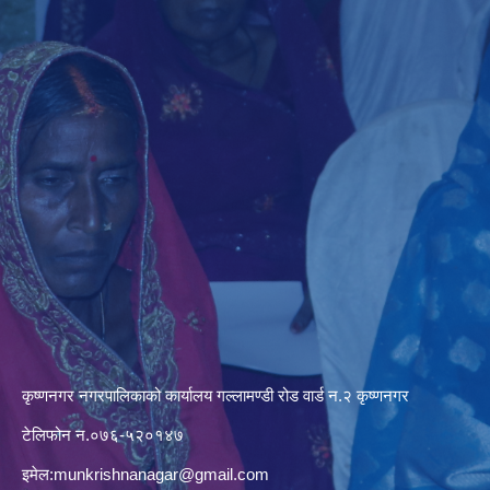
कृष्णनगर नगरपालिकाको कार्यालय गल्लामण्डी रोड वार्ड न.२ कृष्णनगर
टेलिफोन न.०७६-५२०१४७
इमेल:
munkrishnanagar@gmail.com