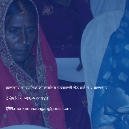
कृष्णनगर नगरपालिकाको कार्यालय गल्लामण्डी रोड वार्ड न.२ कृष्णनगर
टेलिफोन न.०७६-५२०१४७
इमेल:
munkrishnanagar@gmail.com