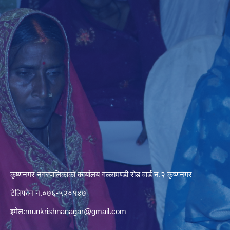
कृष्णनगर नगरपालिकाको कार्यालय गल्लामण्डी रोड वार्ड न.२ कृष्णनगर
टेलिफोन न.०७६-५२०१४७
इमेल:
munkrishnanagar@gmail.com