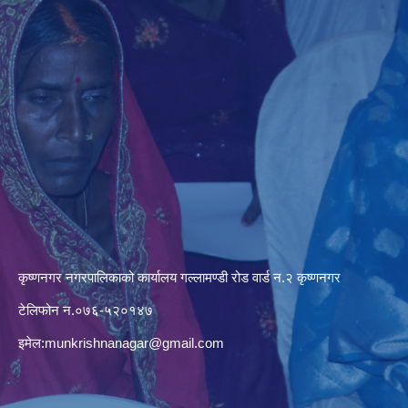
कृष्णनगर नगरपालिकाको कार्यालय गल्लामण्डी रोड वार्ड न.२ कृष्णनगर
टेलिफोन न.०७६-५२०१४७
इमेल:
munkrishnanagar@gmail.com