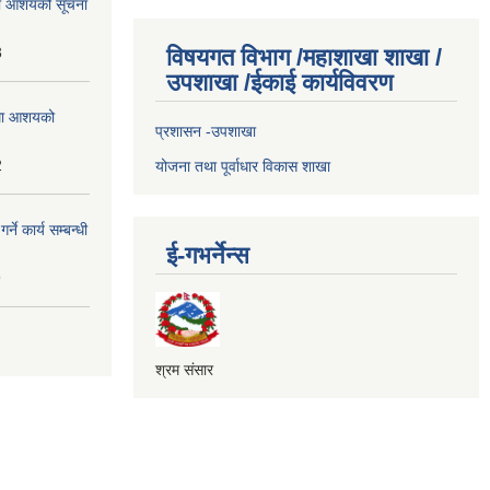
्धमा आशयको सूचना
3
विषयगत विभाग /महाशाखा शाखा /
उपशाखा /ईकाई कार्यविवरण
्धमा आशयको
प्रशासन -उपशाखा
2
योजना तथा पूर्वाधार विकास शाखा
े कार्य सम्बन्धी
ई-गभर्नेन्स
9
श्रम संसार