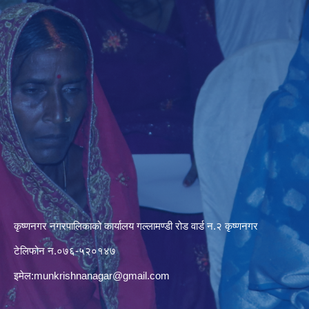
कृष्णनगर नगरपालिकाको कार्यालय गल्लामण्डी रोड वार्ड न.२ कृष्णनगर
टेलिफोन न.०७६-५२०१४७
इमेल:
munkrishnanagar@gmail.com