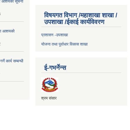
्धमा आशयको सूचना
3
विषयगत विभाग /महाशाखा शाखा /
उपशाखा /ईकाई कार्यविवरण
्धमा आशयको
प्रशासन -उपशाखा
2
योजना तथा पूर्वाधार विकास शाखा
े कार्य सम्बन्धी
ई-गभर्नेन्स
9
श्रम संसार