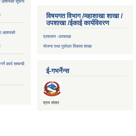
्धमा आशयको सूचना
3
विषयगत विभाग /महाशाखा शाखा /
उपशाखा /ईकाई कार्यविवरण
्धमा आशयको
प्रशासन -उपशाखा
2
योजना तथा पूर्वाधार विकास शाखा
े कार्य सम्बन्धी
ई-गभर्नेन्स
9
श्रम संसार