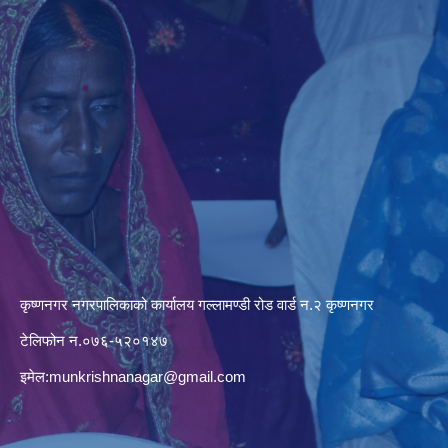
कृष्णनगर नगरपालिकाको कार्यालय गल्लामण्डी रोड वार्ड न.२ कृष्णनगर
टेलिफोन न.०७६-५२०१४७
इमेल:
munkrishnanagar@gmail.com