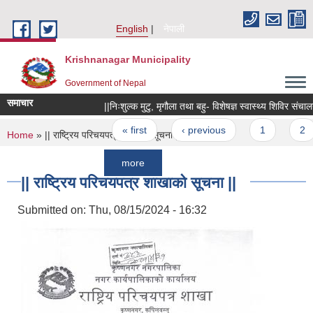
Skip to main content
English
नेपाली
Krishnanagar Municipality
Government of Nepal
समाचार
||निःशुल्क मुटु, मृगौला तथा बहु- विशेषज्ञ स्वास्थ्य शिविर संचालन सम्बन
Pages
« first
‹ previous
1
2
You are here
Home
» || राष्ट्रिय परिचयपत्र शाखाको सूचना ||
more
|| राष्ट्रिय परिचयपत्र शाखाको सूचना ||
Submitted on:
Thu, 08/15/2024 - 16:32