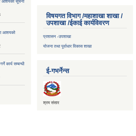
्धमा आशयको सूचना
3
विषयगत विभाग /महाशाखा शाखा /
उपशाखा /ईकाई कार्यविवरण
्धमा आशयको
प्रशासन -उपशाखा
2
योजना तथा पूर्वाधार विकास शाखा
े कार्य सम्बन्धी
ई-गभर्नेन्स
9
श्रम संसार