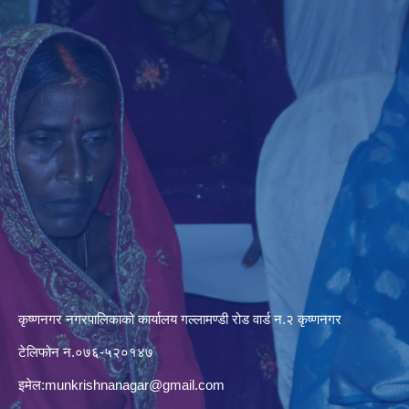
कृष्णनगर नगरपालिकाको कार्यालय गल्लामण्डी रोड वार्ड न.२ कृष्णनगर
टेलिफोन न.०७६-५२०१४७
इमेल:
munkrishnanagar@gmail.com