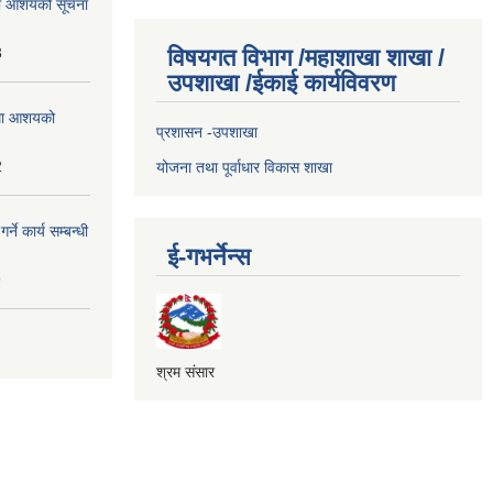
्धमा आशयको सूचना
3
विषयगत विभाग /महाशाखा शाखा /
उपशाखा /ईकाई कार्यविवरण
्धमा आशयको
प्रशासन -उपशाखा
2
योजना तथा पूर्वाधार विकास शाखा
े कार्य सम्बन्धी
ई-गभर्नेन्स
9
श्रम संसार