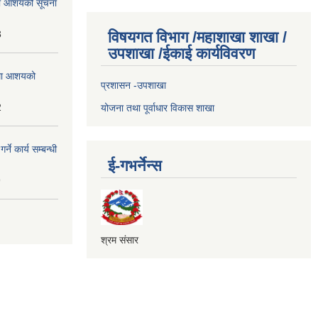
्धमा आशयको सूचना
3
विषयगत विभाग /महाशाखा शाखा /
उपशाखा /ईकाई कार्यविवरण
्धमा आशयको
प्रशासन -उपशाखा
2
योजना तथा पूर्वाधार विकास शाखा
े कार्य सम्बन्धी
ई-गभर्नेन्स
9
श्रम संसार