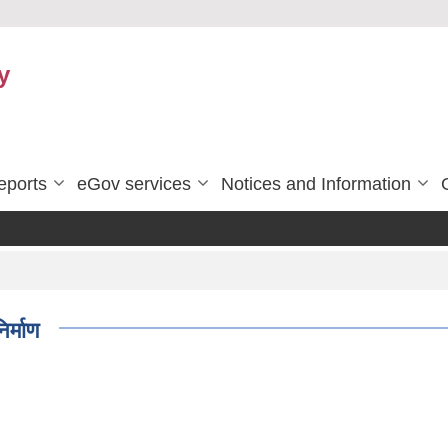
y
eports
eGov services
Notices and Information
र्माण