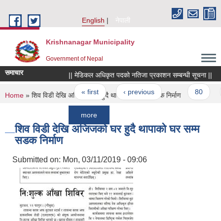
Skip to main content
English
नेपाली
Krishnanagar Municipality
Government of Nepal
समाचार
|| मेडिकल अधिकृत पदको नतिजा प्रकाशन सम्बन्धी सूचना ||
||स
Pages
« first
‹ previous
…
80
81
You are here
Home
» शिव विडी देखि अजिजको घर हुदै थापाको घर सम्म सडक निर्माण
more
शिव विडी देखि अजिजको घर हुदै थापाको घर सम्म
सडक निर्माण
Submitted on:
Mon, 03/11/2019 - 09:06