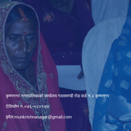
कृष्णनगर नगरपालिकाको कार्यालय गल्लामण्डी रोड वार्ड न.२ कृष्णनगर
टेलिफोन न.०७६-५२०१४७
इमेल:
munkrishnanagar@gmail.com