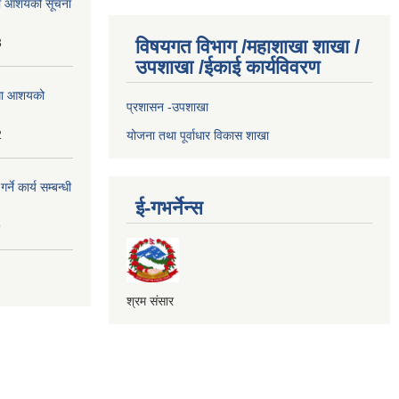
्धमा आशयको सूचना
3
विषयगत विभाग /महाशाखा शाखा /
उपशाखा /ईकाई कार्यविवरण
्धमा आशयको
प्रशासन -उपशाखा
2
योजना तथा पूर्वाधार विकास शाखा
े कार्य सम्बन्धी
ई-गभर्नेन्स
9
श्रम संसार