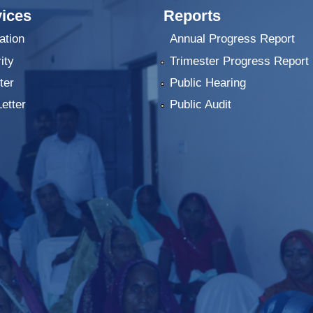
ices
Reports
ation
Annual Progress Report
ity
Trimester Progress Report
ter
Public Hearing
Letter
Public Audit