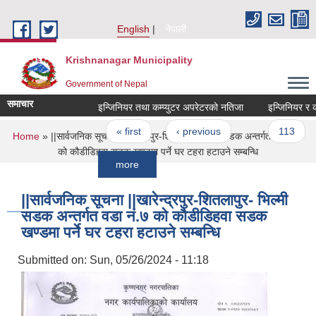
Skip to main content
English
नेपाली
Krishnanagar Municipality
Government of Nepal
समाचार
इन्जिनियर तथा कम्प्युटर अपरेटरको नतिजा
इन्जिनियर र कम्प्यु
Pages
« first
‹ previous
…
113
1
You are here
Home
» ||सार्वजनिक सूचना ||खारेन्द्रपुर-शितलापुर- भिल्मी सडक अन्तर्गत वडा नं.७
को कौडीडिहवा सडक खण्डमा पर्ने घर टहरा हटाउने सम्बन्धि
more
||सार्वजनिक सूचना ||खारेन्द्रपुर-शितलापुर- भिल्मी
सडक अन्तर्गत वडा नं.७ को कौडीडिहवा सडक
खण्डमा पर्ने घर टहरा हटाउने सम्बन्धि
Submitted on:
Sun, 05/26/2024 - 11:18