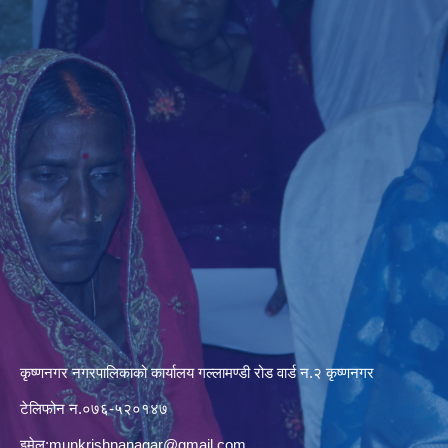
कृष्णनगर नगरपालिकाको कार्यालय गल्लामण्डी रोड वार्ड न.२ कृष्णनगर
टेलिफोन न.०७६-५२०१४७
इमेल:
munkrishnanagar@gmail.com