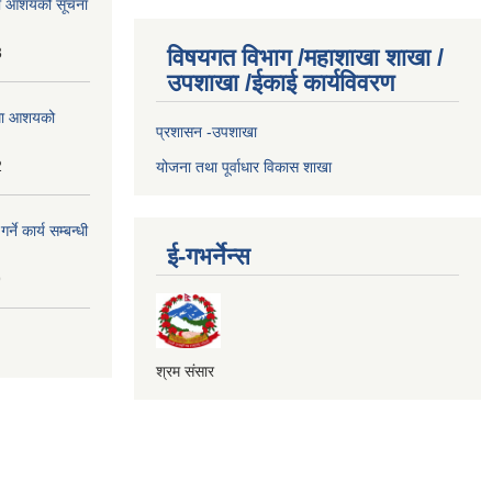
्धमा आशयको सूचना
3
विषयगत विभाग /महाशाखा शाखा /
उपशाखा /ईकाई कार्यविवरण
्धमा आशयको
प्रशासन -उपशाखा
2
योजना तथा पूर्वाधार विकास शाखा
े कार्य सम्बन्धी
ई-गभर्नेन्स
9
श्रम संसार