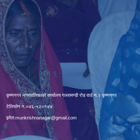
कृष्णनगर नगरपालिकाको कार्यालय गल्लामण्डी रोड वार्ड न.२ कृष्णनगर
टेलिफोन न.०७६-५२०१४७
इमेल:
munkrishnanagar@gmail.com