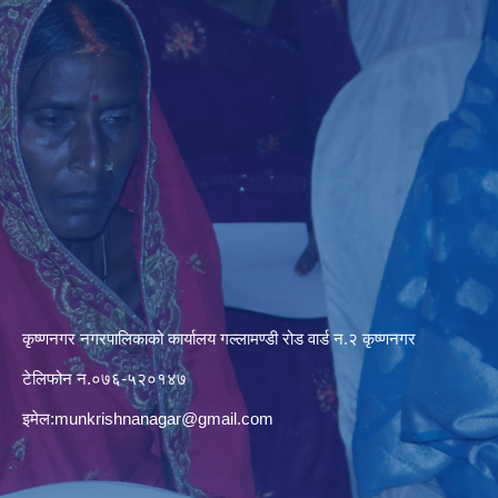
कृष्णनगर नगरपालिकाको कार्यालय गल्लामण्डी रोड वार्ड न.२ कृष्णनगर
टेलिफोन न.०७६-५२०१४७
इमेल:
munkrishnanagar@gmail.com