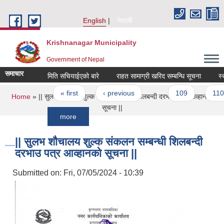
Skip to main content
English
नेपाली
Krishnanagar Municipality
Government of Nepal
समाचार
मिति सचियाईएको बारे
राहत सामाग्री खरिद सम्बन्धि सूचना
स्थानीय 
Pages
« first
‹ previous
…
109
110
You are here
Home
» || सुलभ शौचालय शुल्क संकलन सम्बन्धी शिलबन्दी दरभाउ पत्र आव्हानको
सूचना ||
more
|| सुलभ शौचालय शुल्क संकलन सम्बन्धी शिलबन्दी
दरभाउ पत्र आव्हानको सूचना ||
Submitted on:
Fri, 07/05/2024 - 10:39