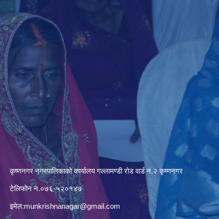
कृष्णनगर नगरपालिकाको कार्यालय गल्लामण्डी रोड वार्ड न.२ कृष्णनगर
टेलिफोन न.०७६-५२०१४७
इमेल:
munkrishnanagar@gmail.com