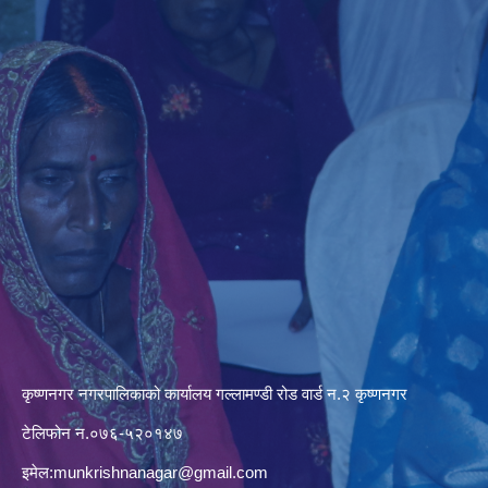
कृष्णनगर नगरपालिकाको कार्यालय गल्लामण्डी रोड वार्ड न.२ कृष्णनगर
टेलिफोन न.०७६-५२०१४७
इमेल:
munkrishnanagar@gmail.com