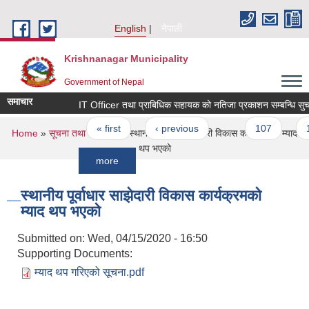
Skip to main content
English
नेपाली
Krishnanagar Municipality
Government of Nepal
समाचार
IT Officer तथा प्राबिधिक सहायक को नतिजा प्रकाशन सम्बन्धि सुचना
Pages
« first
‹ previous
…
107
108
You are here
Home
»
सूचना तथा जानकारी
» स्थानीय पूर्वाधार साझेदारी विकास कार्यक्रमको म्याद
थप भएको
more
स्थानीय पूर्वाधार साझेदारी विकास कार्यक्रमको
म्याद थप भएको
Submitted on:
Wed, 04/15/2020 - 16:50
Supporting Documents:
म्याद थप गरिएको सूचना.pdf