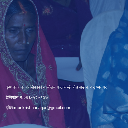
कृष्णनगर नगरपालिकाको कार्यालय गल्लामण्डी रोड वार्ड न.२ कृष्णनगर
टेलिफोन न.०७६-५२०१४७
इमेल:
munkrishnanagar@gmail.com