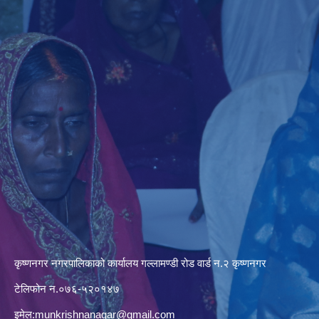
कृष्णनगर नगरपालिकाको कार्यालय गल्लामण्डी रोड वार्ड न.२ कृष्णनगर
टेलिफोन न.०७६-५२०१४७
इमेल:
munkrishnanagar@gmail.com