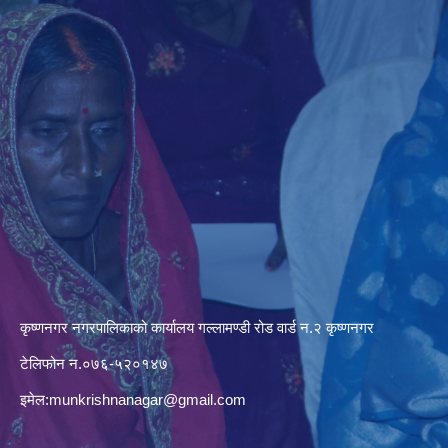
कृष्णनगर नगरपालिकाको कार्यालय गल्लामण्डी रोड वार्ड न.२ कृष्णनगर
टेलिफोन न.०७६-५२०१४७
इमेल:
munkrishnanagar@gmail.com