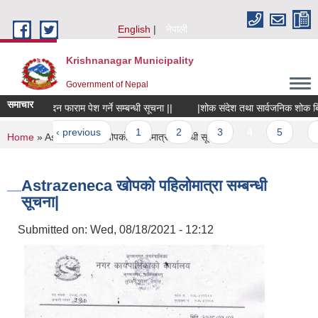
Skip to main content
English
नेपाली
Krishnanagar Municipality
Government of Nepal
समाचार
लागि आवेदन फाराम पेश गर्ने सम्बन्धी सूचना ||
|शोक संदेश तथा सार्वजनिक शोक बिदा सम्ब
es
‹ previous
1
2
3
4
5
6
You are here
Home
» Astrazeneca खोपको पहिलोमात्रा सम्बन्धी सूचना|
Astrazeneca खोपको पहिलोमात्रा सम्बन्धी
सूचना|
Submitted on:
Wed, 08/18/2021 - 12:12