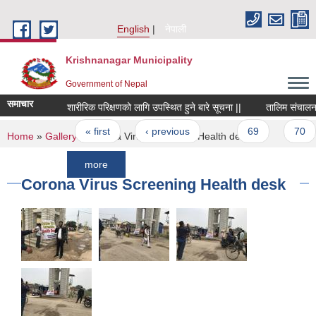
Skip to main content
English
नेपाली
Krishnanagar Municipality
Government of Nepal
समाचार
शारीरिक परिक्षणको लागि उपस्थित हुने बारे सूचना ||
तालिम संचालनको मित
Pages
« first
‹ previous
…
69
70
You are here
Home
»
Gallery
» Corona Virus Screening Health desk
more
Corona Virus Screening Health desk