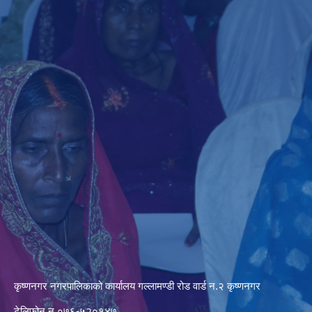
कृष्णनगर नगरपालिकाको कार्यालय गल्लामण्डी रोड वार्ड न.२ कृष्णनगर
टेलिफोन न.०७६-५२०१४७