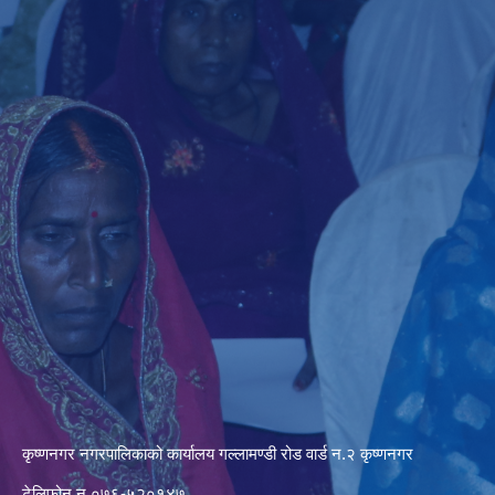
कृष्णनगर नगरपालिकाको कार्यालय गल्लामण्डी रोड वार्ड न.२ कृष्णनगर
टेलिफोन न.०७६-५२०१४७