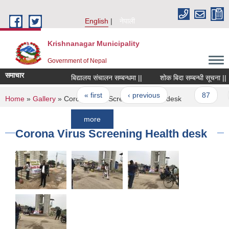
Skip to main content
English
नेपाली
Krishnanagar Municipality
Government of Nepal
समाचार
बिद्यालय संचालन सम्बन्धमा ||
शोक बिदा सम्बन्धी सूचना ||
Pages
« first
‹ previous
…
87
88
You are here
Home
»
Gallery
» Corona Virus Screening Health desk
more
Corona Virus Screening Health desk