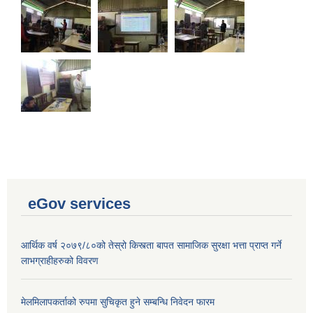
eGov services
आर्थिक वर्ष २०७९/८०को तेस्रो किस्त्ता बापत सामाजिक सुरक्षा भत्ता प्राप्त गर्ने
Laingik uttardayi bajet mapan karykram (Mahuri home ko sahayogma)
लाभग्राहीहरुको विवरण
मेलमिलापकर्ताको रुपमा सुचिकृत हुने सम्बन्धि निवेदन फारम