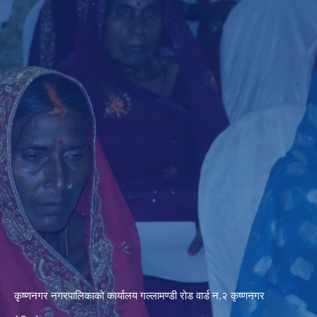
कृष्णनगर नगरपालिकाको कार्यालय गल्लामण्डी रोड वार्ड न.२ कृष्णनगर