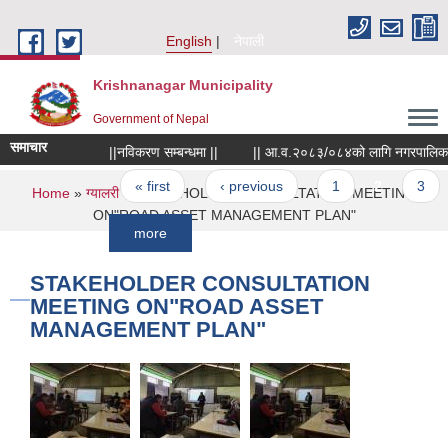
Skip to main content
English
नेपाली
Krishnanagar Municipality
Government of Nepal
समाचार
||नविकरण सम्बन्धमा ||
|| आ.व.२०८३/०८४को लागि नगरपालिकाले खरिद गर्न
Pages
« first
‹ previous
1
2
3
You are here
Home
»
ग्यालरी
» STAKEHOLDER CONSULTATION MEETING
ON"ROAD ASSET MANAGEMENT PLAN"
more
STAKEHOLDER CONSULTATION
MEETING ON"ROAD ASSET
MANAGEMENT PLAN"