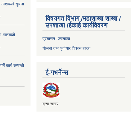
्धमा आशयको सूचना
3
विषयगत विभाग /महाशाखा शाखा /
उपशाखा /ईकाई कार्यविवरण
्धमा आशयको
प्रशासन -उपशाखा
2
योजना तथा पूर्वाधार विकास शाखा
े कार्य सम्बन्धी
ई-गभर्नेन्स
9
श्रम संसार