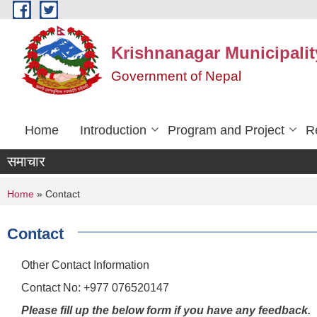
Skip to main content
Krishnanagar Municipalit
Government of Nepal
Home
Introduction
Program and Project
R
समाचार
You are here
Home
» Contact
Contact
Other Contact Information
Contact No: +977 076520147
Please fill up the below form if you have any feedback.