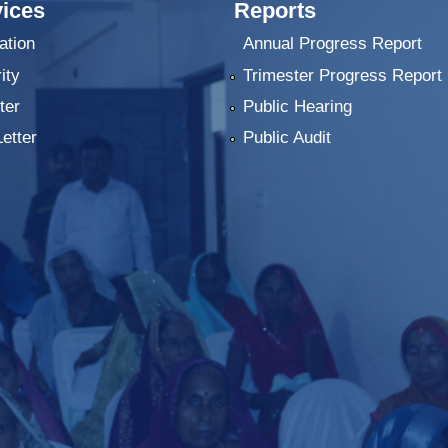
ices
Reports
ation
Annual Progress Report
ity
Trimester Progress Report
ter
Public Hearing
Letter
Public Audit