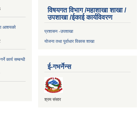
3
विषयगत विभाग /महाशाखा शाखा /
उपशाखा /ईकाई कार्यविवरण
्धमा आशयको
प्रशासन -उपशाखा
2
योजना तथा पूर्वाधार विकास शाखा
े कार्य सम्बन्धी
ई-गभर्नेन्स
9
श्रम संसार