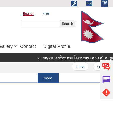
English
नेपाली
Search form
Search
Gallery
Contact
Digital Profile
Pages
« first
‹ previous
more