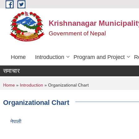
Skip to main content
Krishnanagar Municipalit
Government of Nepal
Home
Introduction
Program and Project
R
समाचार
You are here
Home
»
Introduction
» Organizational Chart
Organizational Chart
नेपाली