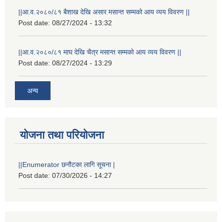
||आ.व.२०८०/८१ बैशाख देखि असार मसान्त सम्मको आय व्यय विवरण ||
Post date:
08/27/2024 - 13:32
||आ.व.२०८०/८१ माघ देखि चैत्र मसान्त सम्मको आय व्यय विवरण ||
Post date:
08/27/2024 - 13:29
अन्य
योजना तथा परियोजना
||Enumerator छनौटका लागि सूचना |
Post date:
07/30/2026 - 14:27
स्थानीय विपत कोषमा सहयोग गर्ने हरु र सहयोग गर्न इच्छुक व्यक्तिको लागि कृष्णनगर नगरपालिकाको हार्दिक अनुरोध गर्दछौ