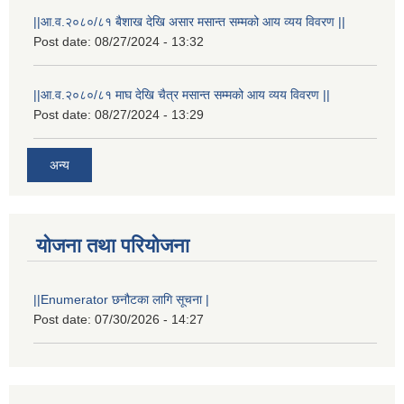
||आ.व.२०८०/८१ बैशाख देखि असार मसान्त सम्मको आय व्यय विवरण ||
Post date:
08/27/2024 - 13:32
||आ.व.२०८०/८१ माघ देखि चैत्र मसान्त सम्मको आय व्यय विवरण ||
Post date:
08/27/2024 - 13:29
अन्य
योजना तथा परियोजना
||Enumerator छनौटका लागि सूचना |
Post date:
07/30/2026 - 14:27
स्थानीय विपत कोषमा सहयोग गर्ने हरु र सहयोग गर्न इच्छुक व्यक्तिको लागि कृष्णनगर नगरपालिकाको हार्दिक अनुरोध गर्दछौ