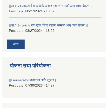
||आ.व.२०८०/८१ बैशाख देखि असार मसान्त सम्मको आय व्यय विवरण ||
Post date:
08/27/2024 - 13:32
||आ.व.२०८०/८१ माघ देखि चैत्र मसान्त सम्मको आय व्यय विवरण ||
Post date:
08/27/2024 - 13:29
अन्य
योजना तथा परियोजना
||Enumerator छनौटका लागि सूचना |
Post date:
07/30/2026 - 14:27
स्थानीय विपत कोषमा सहयोग गर्ने हरु र सहयोग गर्न इच्छुक व्यक्तिको लागि कृष्णनगर नगरपालिकाको हार्दिक अनुरोध गर्दछौ