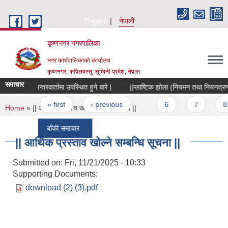
Skip to main content
English
नेपाली
कृष्णनगर नगरपालिका
नगर कार्यपालिकाको कार्यालय
कृष्णनगर, कपिलवस्तु, लुम्बिनी प्रदेश, नेपाल
समाचार
अन्तरवार्तामा उपस्थित हुने बारे |
||प्लाष्टिक झोला (नियमन तथा नियनत्रण) सम्
Pages
« first
‹ previous
…
6
7
8
You are here
Home
» || आर्थिक प्रस्ताव खोल्ने सम्बन्धि सूचना ||
बाँकी समाचार
|| आर्थिक प्रस्ताव खोल्ने सम्बन्धि सूचना ||
Submitted on:
Fri, 11/21/2025 - 10:33
Supporting Documents:
download (2) (3).pdf