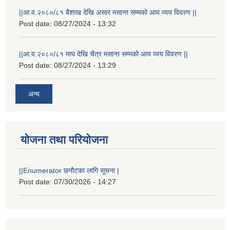
||आ.व.२०८०/८१ बैशाख देखि असार मसान्त सम्मको आय व्यय विवरण ||
Post date:
08/27/2024 - 13:32
||आ.व.२०८०/८१ माघ देखि चैत्र मसान्त सम्मको आय व्यय विवरण ||
Post date:
08/27/2024 - 13:29
अन्य
योजना तथा परियोजना
||Enumerator छनौटका लागि सूचना |
Post date:
07/30/2026 - 14:27
स्थानीय विपत कोषमा सहयोग गर्ने हरु र सहयोग गर्न इच्छुक व्यक्तिको लागि कृष्णनगर नगरपालिकाको हार्दिक अनुरोध गर्दछौ