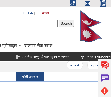
English
नेपाली
Search form
Search
 प्रोफाइल
रोजगार सेवा खण्ड
||सार्वजनिक सुनुवाई कार्यक्रम सम्बन्धमा |
कृष्णनगर र बहादुरगंज बजा
Pages
« first
‹ previous
बाँकी समाचार