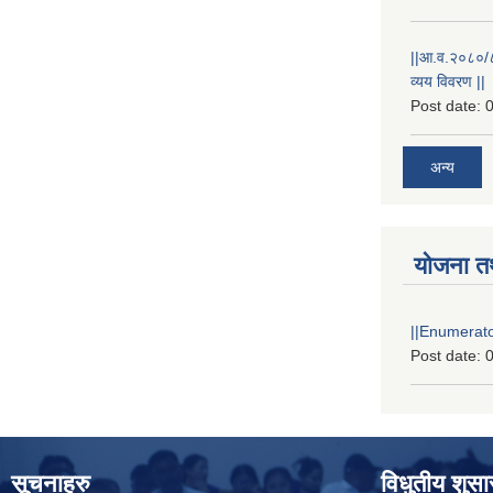
||आ.व.२०८०/८१
व्यय विवरण ||
Post date:
0
अन्य
योजना त
||Enumerator
Post date:
0
सूचनाहरु
विधुतीय शुस