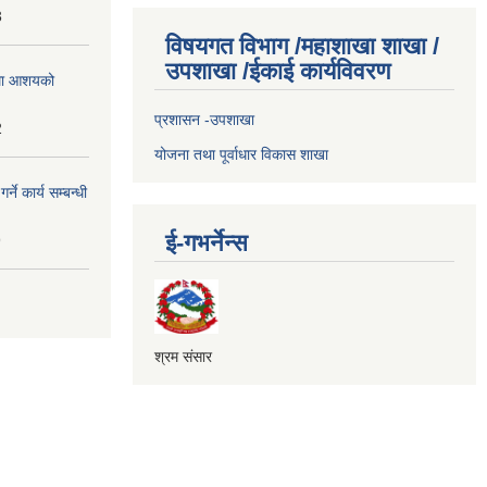
3
विषयगत विभाग /महाशाखा शाखा /
उपशाखा /ईकाई कार्यविवरण
्धमा आशयको
प्रशासन -उपशाखा
2
योजना तथा पूर्वाधार विकास शाखा
े कार्य सम्बन्धी
ई-गभर्नेन्स
9
श्रम संसार