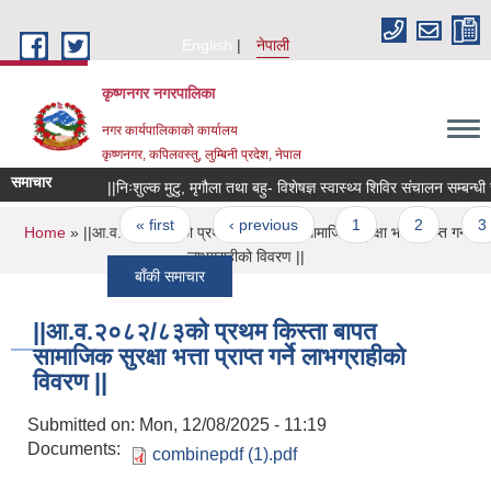
Skip to main content
English
नेपाली
कृष्णनगर नगरपालिका
नगर कार्यपालिकाको कार्यालय
कृष्णनगर, कपिलवस्तु, लुम्बिनी प्रदेश, नेपाल
समाचार
||निःशुल्क मुटु, मृगौला तथा बहु- विशेषज्ञ स्वास्थ्य शिविर संचालन सम्बन्धी सूचन
Pages
« first
‹ previous
1
2
3
You are here
Home
» ||आ.व.२०८२/८३को प्रथम किस्ता बापत सामाजिक सुरक्षा भत्ता प्राप्त गर्ने
लाभग्राहीको विवरण ||
बाँकी समाचार
||आ.व.२०८२/८३को प्रथम किस्ता बापत
सामाजिक सुरक्षा भत्ता प्राप्त गर्ने लाभग्राहीको
विवरण ||
Submitted on:
Mon, 12/08/2025 - 11:19
Documents:
combinepdf (1).pdf