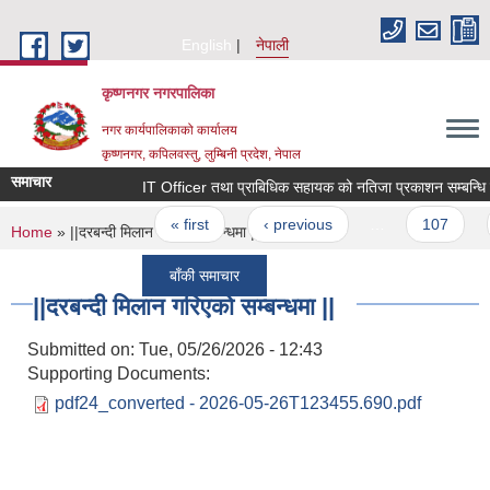
Skip to main content
English
नेपाली
कृष्णनगर नगरपालिका
नगर कार्यपालिकाको कार्यालय
कृष्णनगर, कपिलवस्तु, लुम्बिनी प्रदेश, नेपाल
समाचार
IT Officer तथा प्राबिधिक सहायक को नतिजा प्रकाशन सम्बन्धि सुच
Pages
« first
‹ previous
…
107
1
You are here
Home
» ||दरबन्दी मिलान गरिएको सम्बन्धमा ||
बाँकी समाचार
||दरबन्दी मिलान गरिएको सम्बन्धमा ||
Submitted on:
Tue, 05/26/2026 - 12:43
Supporting Documents:
pdf24_converted - 2026-05-26T123455.690.pdf