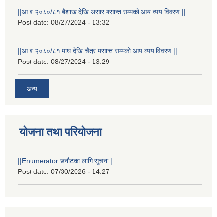
||आ.व.२०८०/८१ बैशाख देखि असार मसान्त सम्मको आय व्यय विवरण ||
Post date:
08/27/2024 - 13:32
||आ.व.२०८०/८१ माघ देखि चैत्र मसान्त सम्मको आय व्यय विवरण ||
Post date:
08/27/2024 - 13:29
अन्य
योजना तथा परियोजना
||Enumerator छनौटका लागि सूचना |
Post date:
07/30/2026 - 14:27
स्थानीय विपत कोषमा सहयोग गर्ने हरु र सहयोग गर्न इच्छुक व्यक्तिको लागि कृष्णनगर नगरपालिकाको हार्दिक अनुरोध गर्दछौ